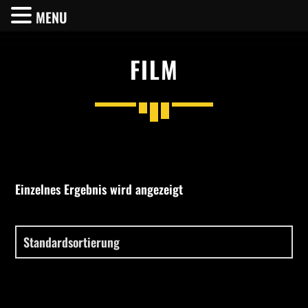
MENU
FILM
SHARE THIS PAGE ON:
Twitter
Einzelnes Ergebnis wird angezeigt
Facebook
Pinterest