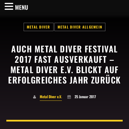
MENU
METAL DIVER
METAL DIVER ALLGEMEIN
AUCH METAL DIVER FESTIVAL
SHARE THIS PAGE ON:
2017 FAST AUSVERKAUFT –
METAL DIVER E.V. BLICKT AUF
ERFOLGREICHES JAHR ZURÜCK
Twitter
Facebook
Metal Diver e.V.
25 Januar 2017
Pinterest