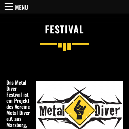
MENU
FESTIVAL
SHARE THIS PAGE ON:
Twitter
Das Metal
Diver
Festival ist
Facebook
ein Projekt
des Vereins
Metal Diver
Pinterest
e.V. aus
Marsberg,