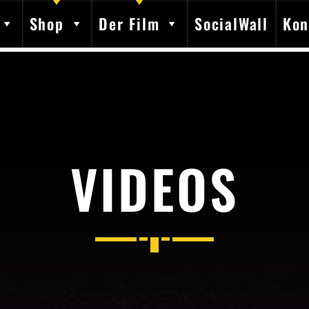
Shop
Der Film
SocialWall
Kon
SHARE THIS PAGE ON:
VIDEOS
Twitter
Facebook
Pinterest
Whatsap