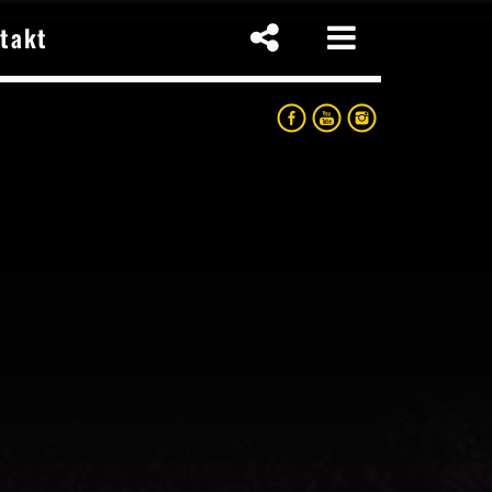
takt
p