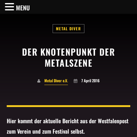
MENU
METAL DIVER
DER KNOTENPUNKT DER
SHARE THIS PAGE ON:
METALSZENE
Metal Diver e.V.
7 April 2016
Twitter
Facebook
Hier kommt der aktuelle Bericht aus der Westfalenpost
Pinterest
zum Verein und zum Festival selbst.