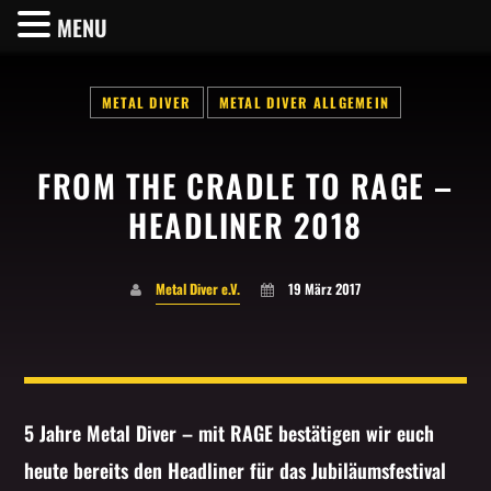
MENU
METAL DIVER
METAL DIVER ALLGEMEIN
FROM THE CRADLE TO RAGE –
SHARE THIS PAGE ON:
HEADLINER 2018
Metal Diver e.V.
19 März 2017
Twitter
Facebook
5 Jahre Metal Diver – mit RAGE bestätigen wir euch
Pinterest
heute bereits den Headliner für das Jubiläumsfestival