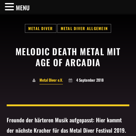
MENU
METAL DIVER
METAL DIVER ALLGEMEIN
MELODIC DEATH METAL MIT
SHARE THIS PAGE ON:
AGE OF ARCADIA
Metal Diver e.V.
4 September 2018
Twitter
Facebook
Freunde der härteren Musik aufgepasst: Hier kommt
Pinterest
der nächste Kracher für das Metal Diver Festival 2019.