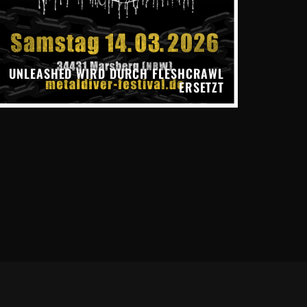
UNLEASHED WIRD DURCH FLESHCRAWL
ERSETZT