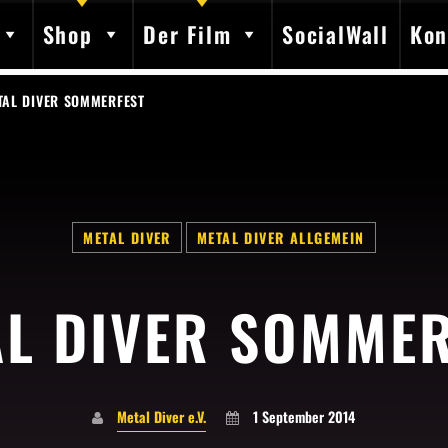
Shop
Der Film
SocialWall
Kon
TAL DIVER SOMMERFEST
SHARE THIS PAGE ON:
METAL DIVER
METAL DIVER ALLGEMEIN
L DIVER SOMME
Twitter
Facebook
Pinterest
Whatsap
Metal Diver e.V.
1 September 2014