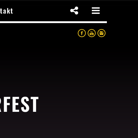
takt
RFEST
p