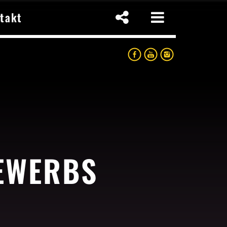
takt
BEWERBS
p