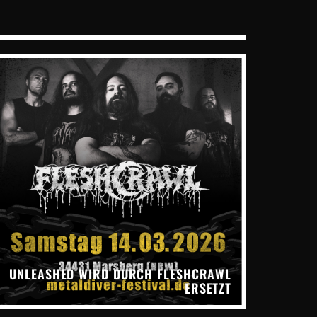
UNLEASHED WIRD DURCH FLESHCRAWL
ERSETZT