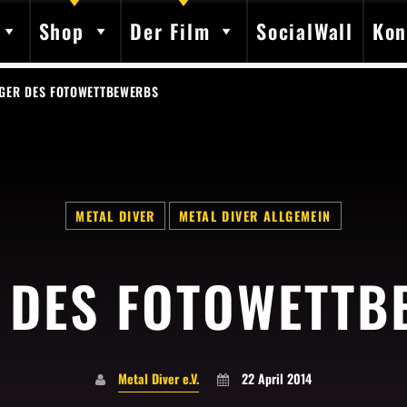
Shop
Der Film
SocialWall
Kon
EGER DES FOTOWETTBEWERBS
SHARE THIS PAGE ON:
METAL DIVER
METAL DIVER ALLGEMEIN
 DES FOTOWETT
Twitter
Facebook
Pinterest
Whatsap
Metal Diver e.V.
22 April 2014