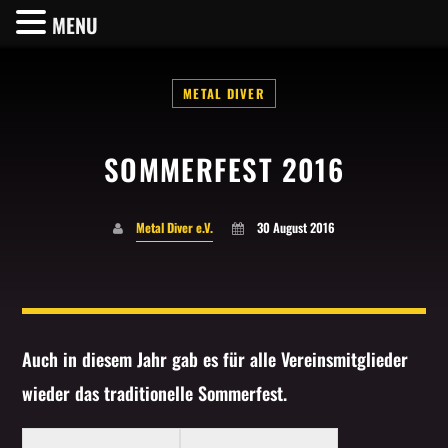
MENU
METAL DIVER
SOMMERFEST 2016
SHARE THIS PAGE ON:
Metal Diver e.V.
30 August 2016
Twitter
Facebook
Auch in diesem Jahr gab es für alle Vereinsmitglieder
wieder das traditionelle Sommerfest.
Pinterest