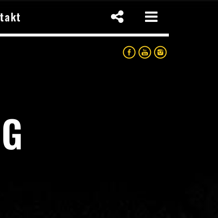
takt
NG
p