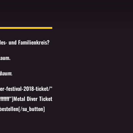
es- und Familienkreis?
baum.
sbaum.
er-festival-2018-ticket/“
ffff“]Metal Diver Ticket
bestellen[/su_button]