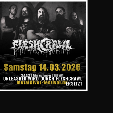
UNLEASHED WIRD DURCH FLESHCRAWL
ERSETZT