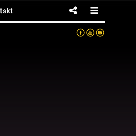
takt
p