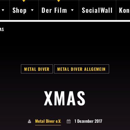
Shop
Der Film
SocialWall
Kon
AS
SHARE THIS PAGE ON:
METAL DIVER
METAL DIVER ALLGEMEIN
XMAS
Twitter
Facebook
Pinterest
Whatsap
Metal Diver e.V.
1 Dezember 2017