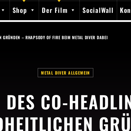
Shop
Der Film
SocialWall
Kon
N GRÜNDEN – RHAPSODY OF FIRE BEIM METAL DIVER DABEI
SHARE THIS PAGE ON:
METAL DIVER ALLGEMEIN
Twitter
Facebook
Pinterest
Whatsap
 DES CO-HEADLI
HEITLICHEN GR