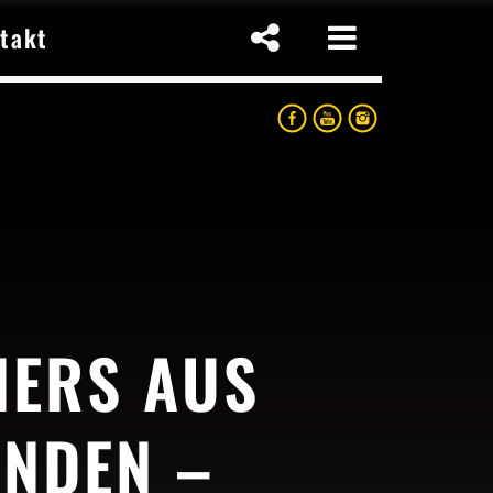
takt
p
NERS AUS
ÜNDEN –