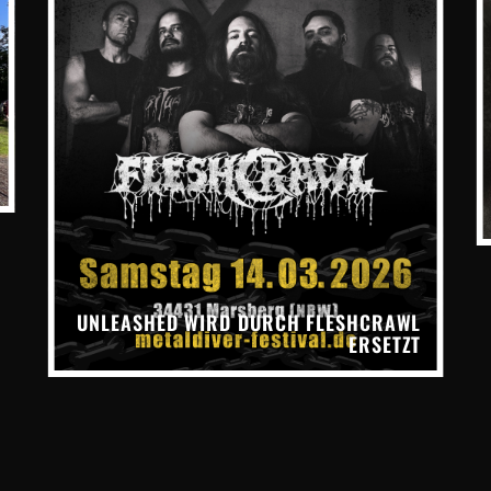
UNLEASHED WIRD DURCH FLESHCRAWL
ERSETZT