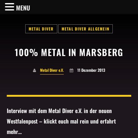
MENU
METAL DIVER
METAL DIVER ALLGEMEIN
100% METAL IN MARSBERG
SHARE THIS PAGE ON:
Metal Diver e.V.
11 Dezember 2013
Twitter
Facebook
Interview mit dem Metal Diver e.V. in der neuen
Westfalenpost – klickt euch mal rein und erfahrt
Pinterest
mehr…